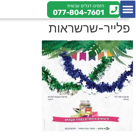
הזמינו דגלים עכשיו!
077-804-7601
צור קשר
מי אנחנו
מידע מקצועי
פלייר-שרשראות