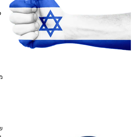
ל
מ
ש
ע