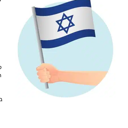
ק
ה
ב