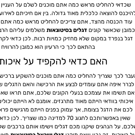
שכדאי להחליט מראש כמה אתם מוכנים לשלם על העניין ה
היכנס להוצאה כלכלית מאוד גדולה. בין אם חיכיתם לאירוע 
עוד הכנסה מהצד, אתם צריכים להחליט מראש כמה אתם 
כמובן שכאשר קונים
דגלים בסיטונאות
משלמים עליהם הרבה
דגל בנפרד במקום שלא מחזיק כמויות רבות. לכן כדאי לק
בהתאם לכך כי הרעיון הוא כמובן להרוויח 
האם כדאי להקפיד על איכות
עבר לכך שצריך להחליט כמה אתם מוכנים להשקיע ברכישת 
לברר איפה אתם עומדים לבצע את הרכישה והאם הדגלים שא
אם תשימו את עצמכם בנעלי הקונים שלכם, אתם תראו שאם ה
איכותי בוודאי הייתם מאוד מתרגזים. אומנם לא הייתם יכול
לכם את הדגל בצומת, אך עמוק בפנים הייתם מרגישים פראיי
שאין באפשרותכם לחגוג 70 למדינה כמו שצר
לכם, על הנהגים שיקנו מכם דגלים וישימו אותם ברכבים ש
ל האיכות. זה נכון שאם תיקנו
דגלי ישראל בסיטונאות
מאיכ