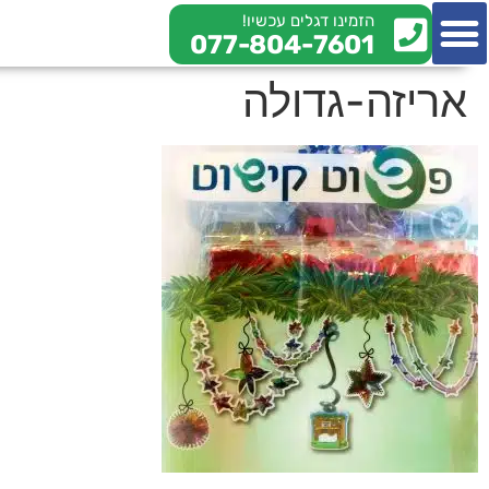
הזמינו דגלים עכשיו!
077-804-7601
צור קשר
מי אנחנו
מידע מקצועי
אריזה-גדולה