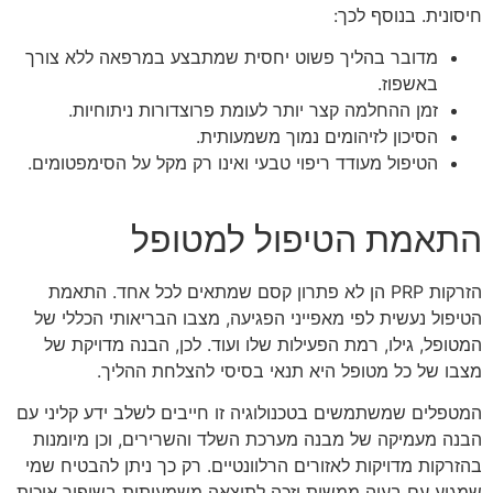
חיסונית. בנוסף לכך:
מדובר בהליך פשוט יחסית שמתבצע במרפאה ללא צורך
באשפוז.
זמן ההחלמה קצר יותר לעומת פרוצדורות ניתוחיות.
הסיכון לזיהומים נמוך משמעותית.
הטיפול מעודד ריפוי טבעי ואינו רק מקל על הסימפטומים.
התאמת הטיפול למטופל
הזרקות PRP הן לא פתרון קסם שמתאים לכל אחד. התאמת
הטיפול נעשית לפי מאפייני הפגיעה, מצבו הבריאותי הכללי של
המטופל, גילו, רמת הפעילות שלו ועוד. לכן, הבנה מדויקת של
מצבו של כל מטופל היא תנאי בסיסי להצלחת ההליך.
המטפלים שמשתמשים בטכנולוגיה זו חייבים לשלב ידע קליני עם
הבנה מעמיקה של מבנה מערכת השלד והשרירים, וכן מיומנות
בהזרקות מדויקות לאזורים הרלוונטיים. רק כך ניתן להבטיח שמי
שמגיע עם בעיה ממשית יזכה לתוצאה משמעותית בשיפור איכות